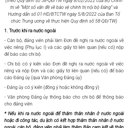
(theo Quy định số 58-QĐ/TW ngày 8/02/2022 của Bộ Chính
trị về “Một số vấn đề về bảo vệ chính trị nội bộ Đảng” và
Hướng dẫn số 01-HD/BTCTW ngày 5/8/2022 của Ban Tổ
chức Trung ương về thực hiện Quy định số 58-QĐ/TW)
1. Trước khi ra nước ngoài
- Cán bộ, đảng viên phải làm Đơn đề nghị ra nước ngoài về
việc riêng (Phụ lục I) và các giấy tờ liên quan (nếu có) nộp
để báo cáo chi bộ.
- Chi bộ có ý kiến vào Đơn đề nghị ra nước ngoài về việc
riêng và nộp Đơn và các giấy tờ liên quan (nếu có) để báo
cáo Đảng ủy (qua Văn phòng Đảng ủy)
- Đảng ủy có ý kiến (đồng ý hoặc không đồng ý)
- Văn phòng Đảng ủy thông báo cho chi bộ để thông báo
cho đảng viên.
* Nếu khi ra nước ngoài để thăm thân nhân ở nước ngoài
hoặc đi công tác, du lịch có kết hợp thăm thân nhân ở nước
ngoài, cán bộ, đảng viên phải làm thêm Bản cam kết về thân