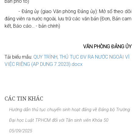
bản phô tô)
- Đảng ủy (giao Văn phòng Đảng ủy): Mở sổ theo dõi
đảng viên ra nước ngoài, lưu trữ các văn bản (Đơn, Bản cam
kết, Báo cáo… - bản chính)
VĂN PHÒNG ĐẢNG ỦY
Tải biểu mẫu:
QUY TRÌNH, THỦ TỤC ĐV RA NƯỚC NGOÀI VÌ
VIỆC RIÊNG (AP DUNG 7.2023).docx
CÁC TIN KHÁC
Hướng dẫn thủ tục chuyển sinh hoạt đảng về Đảng bộ Trường
Đại học Luật TP.HCM đối với Tân sinh viên Khóa 50
05/09/2025