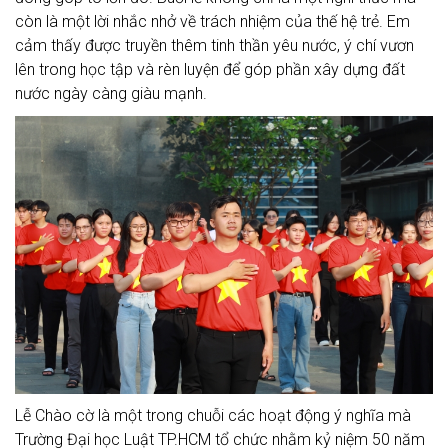
còn là một lời nhắc nhở về trách nhiệm của thế hệ trẻ. Em
cảm thấy được truyền thêm tinh thần yêu nước, ý chí vươn
lên trong học tập và rèn luyện để góp phần xây dựng đất
nước ngày càng giàu mạnh.
Lễ Chào cờ là một trong chuỗi các hoạt động ý nghĩa mà
Trường Đại học Luật TP.HCM tổ chức nhằm kỷ niệm 50 năm