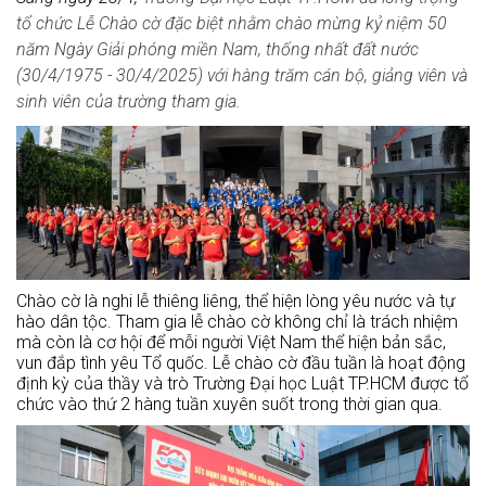
tổ chức Lễ Chào cờ đặc biệt nhằm chào mừng kỷ niệm 50
năm Ngày Giải phóng miền Nam, thống nhất đất nước
(30/4/1975 - 30/4/2025) với hàng trăm cán bộ, giảng viên và
sinh viên của trường tham gia.
Chào cờ là nghi lễ thiêng liêng, thể hiện lòng yêu nước và tự
hào dân tộc. Tham gia lễ chào cờ không chỉ là trách nhiệm
mà còn là cơ hội để mỗi người Việt Nam thể hiện bản sắc,
vun đắp tình yêu Tổ quốc. Lễ chào cờ đầu tuần là hoạt động
định kỳ của thầy và trò Trường Đại học Luật TP.HCM được tổ
chức vào thứ 2 hàng tuần xuyên suốt trong thời gian qua.