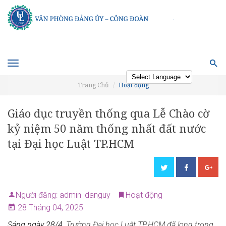
Toggle
navigation
Trang Chủ
Hoạt động
Powered by
Giáo dục truyền thống qua Lễ Chào cờ
kỷ niệm 50 năm thống nhất đất nước
tại Đại học Luật TP.HCM
Người đăng: admin_danguy
Hoạt động
28 Tháng 04, 2025
Sáng ngày 28/4,
Trường Đại học Luật TP.HCM đã long trọng